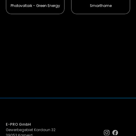
Photovoltaik - Green Energy
Smarthome
E-PRO GmbH
Gewerbegebiet Kardaun 32
39053 Karneid